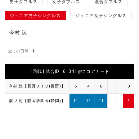
男子ダブルス
女子ダブルス
混合ダブルス
ジュニア男子シングルス
ジュニア女子シングルス
今村 諒
1回戦 | 試合ID : 6134 |
スコアカード
今村 諒【長野ＪＴＣ(長野)】
6
4
6
0
溜 大河【静岡学園高(静岡)】
11
11
11
3