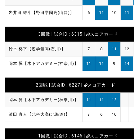
岩井田 雄斗【野田学園高(山口)】
6
11
10
11
3回戦 | 試合ID : 6315 |
スコアカード
鈴木 柊平【遊学館高(石川)】
7
8
11
12
岡本 翼【木下アカデミー(神奈川)】
11
11
9
14
2回戦 | 試合ID : 6227 |
スコアカード
岡本 翼【木下アカデミー(神奈川)】
11
11
12
濱田 直人【北科大高(北海道)】
3
6
10
1回戦 | 試合ID : 6146 |
スコアカード