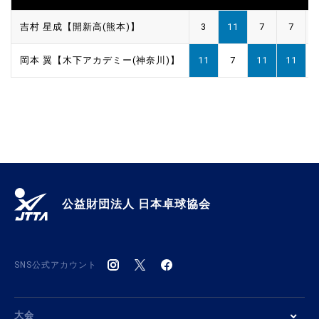
吉村 星成【開新高(熊本)】
3
11
7
7
岡本 翼【木下アカデミー(神奈川)】
11
7
11
11
公益財団法人 日本卓球協会
SNS公式アカウント
大会