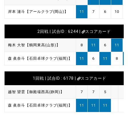
岸本 漣斗【アールクラブ(岡山)】
11
7
6
10
2回戦 | 試合ID : 6244 |
スコアカード
梅木 大智【鶴岡東高(山形)】
8
11
6
11
森 眞奈斗【石田卓球クラブ(福岡)】
11
6
11
8
1回戦 | 試合ID : 6178 |
スコアカード
越智 望雲【御殿場西高(静岡)】
7
7
5
森 眞奈斗【石田卓球クラブ(福岡)】
11
11
11