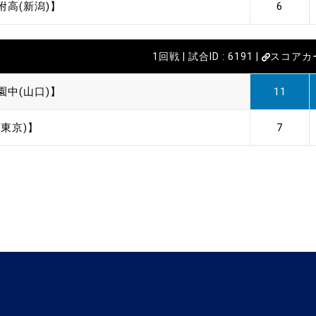
附高(新潟)】
6
1回戦 | 試合ID : 6191 |
スコアカ
園中(山口)】
11
東京)】
7