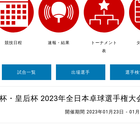
制作
審判
競技日程
速報・結果
トーナメント
表
試合一覧
出場選手
選手検
バナ
員会
杯・皇后杯 2023年全日本卓球選手権
委員
開催期間 2023年01月23日 - 01
事業