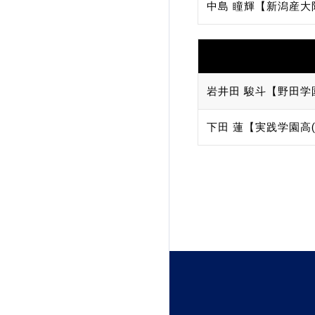
中島 瞳輝【新潟産大
岩井田 駿斗【野田学
下田 蓮【実践学園高(