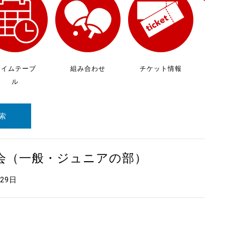
放
ケ
タイムテーブ
組み合わせ
チケット情報
ル
索
大会（一般・ジュニアの部）
月29日