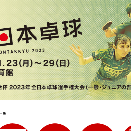
選
ーム
選
請
一覧
い合