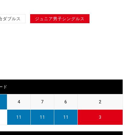
合ダブルス
ジュニア男子シングルス
ード
4
7
6
2
11
11
11
3