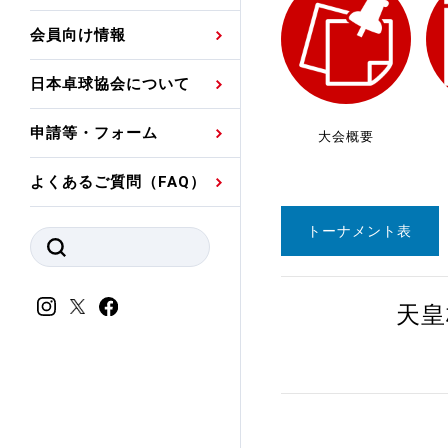
プレスリリース
公認資格者名簿
関連団体代表委員など
審判員ネームプレート
会員向け情報
強化スタッフ
申込
競技者(パスウェイ)・
公認品一覧
規程・お見舞い制度
日本卓球協会について
その他
公認メーカー一覧
ハンドブックデータ
申請等・フォーム
大会概要
委員会
事業計画・事業報告
よくあるご質問（FAQ）
財務諸表等
指導者養成委員会
トーナメント表
JTTAスポーツ団体ガ
競技者育成委員会
ンスコード
スポーツ医・科学委
天皇
理事会報告
アンチ・ドーピング
スポーツ振興くじ助成
会
等
加盟団体一覧