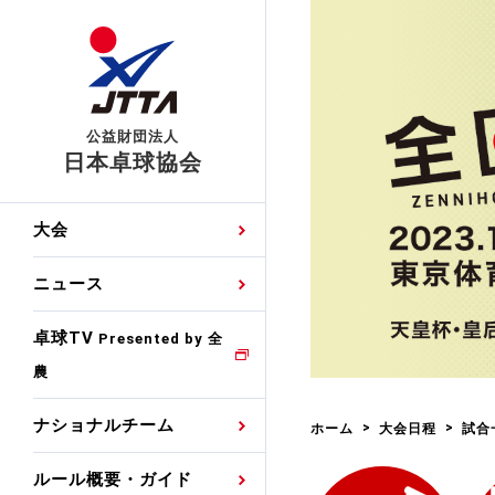
公益財団法人
日本卓球協会
日程
大会・試合
男子ナショナルチーム
卓球の基本的なルール
協会会員登録
卓球協会のミッション
国際交流届申込みフォ
大会
手・候補
公式記録
日本代表
競技規則
会長あいさつ
国際大会自主参加申請
ニュース
ゼッケンについて
女子ナショナルチーム
手・候補
特集
観戦ガイド
競技者育成事業
役員委員
競技ウエア広告申請
卓球TV
国内ランキング
Presented by 全
農
男子世界ランキング
TV・メディア情報
卓球用語集
審判
沿革・組織図
競技ウエアチーム名申
公式大会優勝記録
ナショナルチーム
ホーム
大会日程
試合
女子世界ランキング
お知らせ
スポーツ栄養カルタ
指導者
取り組み・活動
日本卓球ルールのお問
わせ
ルール概要・ガイド
各種選考基準