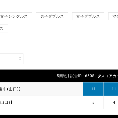
女子シングルス
男子ダブルス
女子ダブルス
混
ス
5回戦 | 試合ID : 6508 |
スコアカ
園中(山口)】
11
11
山口)】
5
4