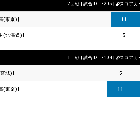
2回戦 | 試合ID : 7205 |
スコアカ
高(東京)】
11
中(北海道)】
5
1回戦 | 試合ID : 7104 |
スコアカ
宮城)】
5
高(東京)】
11