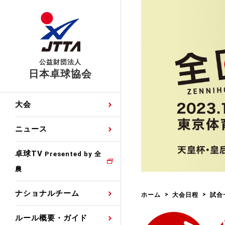
公益財団法人
日本卓球協会
日程
大会・試合
男子ナショナルチーム
卓球の基本的なルール
協会会員登録
卓球協会のミッション
国際交流届申込みフォ
大会
手・候補
公式記録
日本代表
競技規則
会長あいさつ
国際大会自主参加申請
ニュース
ゼッケンについて
女子ナショナルチーム
手・候補
特集
観戦ガイド
競技者育成事業
役員委員
競技ウエア広告申請
卓球TV
国内ランキング
Presented by 全
農
男子世界ランキング
TV・メディア情報
卓球用語集
審判
沿革・組織図
競技ウエアチーム名申
公式大会優勝記録
ナショナルチーム
ホーム
大会日程
試合
女子世界ランキング
お知らせ
スポーツ栄養カルタ
指導者
取り組み・活動
日本卓球ルールのお問
わせ
ルール概要・ガイド
各種選考基準