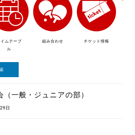
放
ケ
タイムテーブ
組み合わせ
チケット情報
ル
索
大会（一般・ジュニアの部）
月29日