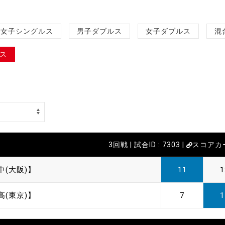
女子シングルス
男子ダブルス
女子ダブルス
混
ス
3回戦 | 試合ID : 7303 |
スコアカ
中(大阪)】
11
1
高(東京)】
7
1