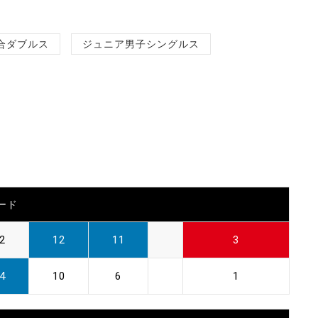
合ダブルス
ジュニア男子シングルス
ード
2
12
11
3
4
10
6
1