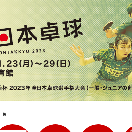
選
ーム
選
請
一覧
い合