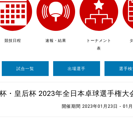
制作
審判
競技日程
速報・結果
トーナメント
表
試合一覧
出場選手
選手検
バナ
員会
杯・皇后杯 2023年全日本卓球選手権
委員
開催期間 2023年01月23日 - 01
事業