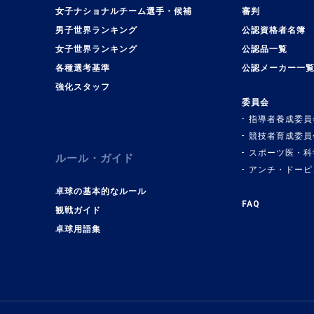
女子ナショナルチーム選手・候補
審判
男子世界ランキング
公認資格者名簿
女子世界ランキング
公認品一覧
各種選考基準
公認メーカー一
強化スタッフ
委員会
指導者養成委員
競技者育成委員
スポーツ医・科
ルール・ガイド
アンチ・ドーピ
卓球の基本的なルール
FAQ
観戦ガイド
卓球用語集