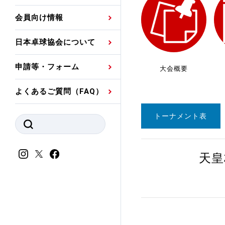
プレスリリース
公認資格者名簿
関連団体代表委員など
審判員ネームプレート
会員向け情報
強化スタッフ
申込
競技者(パスウェイ)・
公認品一覧
規程・お見舞い制度
日本卓球協会について
その他
公認メーカー一覧
ハンドブックデータ
申請等・フォーム
大会概要
委員会
事業計画・事業報告
よくあるご質問（FAQ）
財務諸表等
指導者養成委員会
トーナメント表
JTTAスポーツ団体ガ
競技者育成委員会
ンスコード
スポーツ医・科学委
天皇
理事会報告
アンチ・ドーピング
スポーツ振興くじ助成
会
等
加盟団体一覧