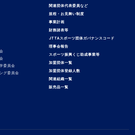
関連団体代表委員など
規程・お見舞い制度
事業計画
覧
財務諸表等
JTTAスポーツ団体ガバナンスコード
理事会報告
会
スポーツ振興くじ助成事業等
会
加盟団体一覧
学委員会
加盟団体登録人数
ング委員会
関連組織一覧
販売品一覧