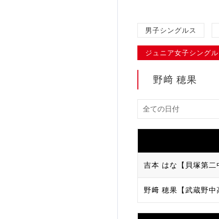
加盟団体登録人数
男子シングルス
関連組織一覧
ジュニア女子シングル
販売品一覧
野﨑 穂果
吉本 はな【貝塚第二
野﨑 穂果【武蔵野中