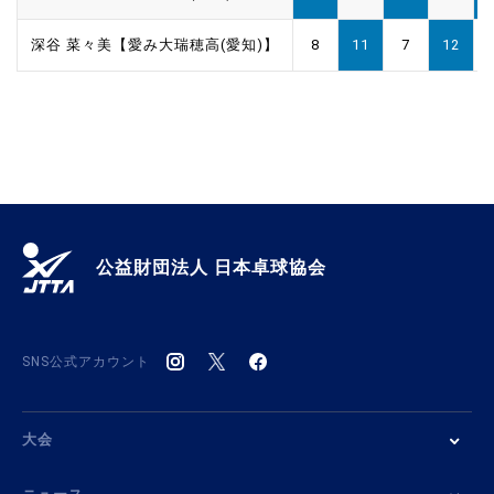
深谷 菜々美【愛み大瑞穂高(愛知)】
8
11
7
12
公益財団法人 日本卓球協会
SNS公式アカウント
大会