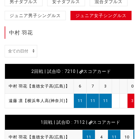
男子ダブルス
女子ダブルス
混合ダブルス
ジュニア男子シングルス
ジュニア女子シングルス
中村 羽花
2回戦 | 試合ID : 7210 |
スコアカード
中村 羽花【進徳女子高(広島)】
6
7
3
0
遠藤 凛【横浜隼人高(神奈川)】
11
11
11
3
1回戦 | 試合ID : 7112 |
スコアカード
中村 羽花【進徳女子高(広島)】
11
4
11
10