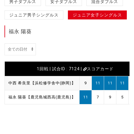
男子ダブルス
女子ダブルス
混合ダブルス
ジュニア男子シングルス
ジュニア女子シングルス
福永 陽葵
1回戦 | 試合ID : 7124 |
スコアカード
中西 希良里【浜松修学舎中(静岡)】
9
11
11
11
福永 陽葵【鹿児島城西高(鹿児島)】
11
7
9
5