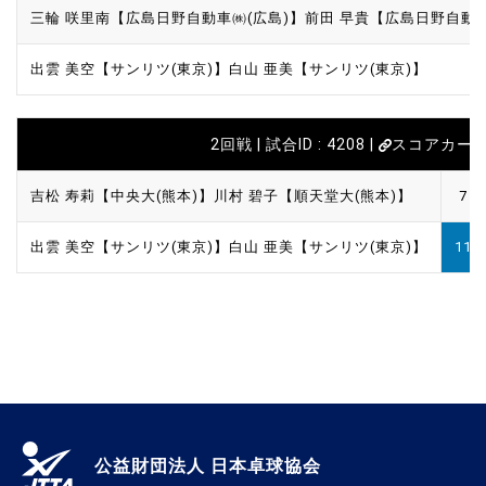
三輪 咲里南【広島日野自動車㈱(広島)】
前田 早貴【広島日野自動車
出雲 美空【サンリツ(東京)】
白山 亜美【サンリツ(東京)】
2回戦 | 試合ID : 4208 |
スコアカー
吉松 寿莉【中央大(熊本)】
川村 碧子【順天堂大(熊本)】
7
出雲 美空【サンリツ(東京)】
白山 亜美【サンリツ(東京)】
11
公益財団法人 日本卓球協会