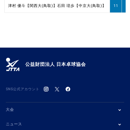
津村 優斗【関西大(鳥取)】
石田 瑳歩【中京大(鳥取)】
11
11
公益財団法人 日本卓球協会
SNS公式アカウント
大会
ニュース