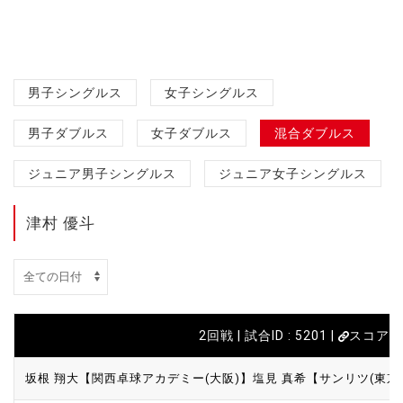
男子シングルス
女子シングルス
男子ダブルス
女子ダブルス
混合ダブルス
ジュニア男子シングルス
ジュニア女子シングルス
津村 優斗
2回戦 | 試合ID : 5201 |
スコアカ
坂根 翔大【関西卓球アカデミー(大阪)】
塩見 真希【サンリツ(東京