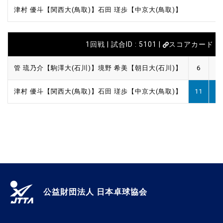
津村 優斗【関西大(鳥取)】
石田 瑳歩【中京大(鳥取)】
1回戦 | 試合ID : 5101 |
スコアカード
管 琉乃介【駒澤大(石川)】
境野 希美【朝日大(石川)】
6
7
津村 優斗【関西大(鳥取)】
石田 瑳歩【中京大(鳥取)】
11
11
公益財団法人 日本卓球協会