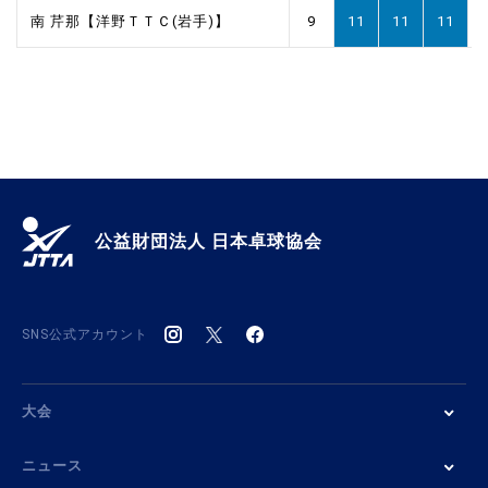
南 芹那【洋野ＴＴＣ(岩手)】
9
11
11
11
公益財団法人 日本卓球協会
SNS公式アカウント
大会
ニュース