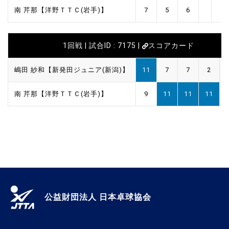
南 芹那【洋野ＴＴＣ(岩手)】
7
5
6
1回戦 | 試合ID : 7175 |
スコアカード
嶋田 紗和【新発田ジュニア(新潟)】
11
7
7
2
南 芹那【洋野ＴＴＣ(岩手)】
9
11
11
11
公益財団法人 日本卓球協会