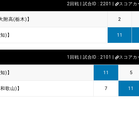
2回戦 | 試合ID : 2201 |
スコアカ
大附高(栃木)】
2
知)】
11
1回戦 | 試合ID : 2101 |
スコアカ
知)】
11
5
(和歌山)】
7
11