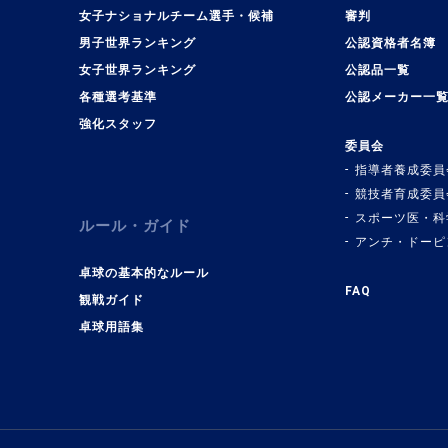
女子ナショナルチーム選手・候補
審判
男子世界ランキング
公認資格者名簿
女子世界ランキング
公認品一覧
各種選考基準
公認メーカー一
強化スタッフ
委員会
指導者養成委員
競技者育成委員
スポーツ医・科
ルール・ガイド
アンチ・ドーピ
卓球の基本的なルール
FAQ
観戦ガイド
卓球用語集