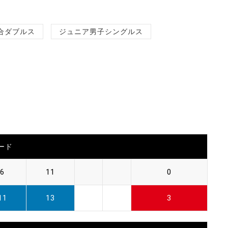
合ダブルス
ジュニア男子シングルス
ード
6
11
0
11
13
3