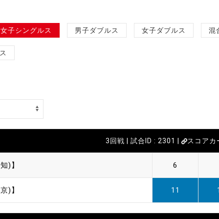
女子シングルス
男子ダブルス
女子ダブルス
混
ス
3回戦 | 試合ID : 2301 |
スコアカ
知)】
6
京)】
11