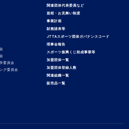
関連団体代表委員など
規程・お見舞い制度
事業計画
覧
財務諸表等
JTTAスポーツ団体ガバナンスコード
理事会報告
会
スポーツ振興くじ助成事業等
会
加盟団体一覧
学委員会
加盟団体登録人数
ング委員会
関連組織一覧
販売品一覧