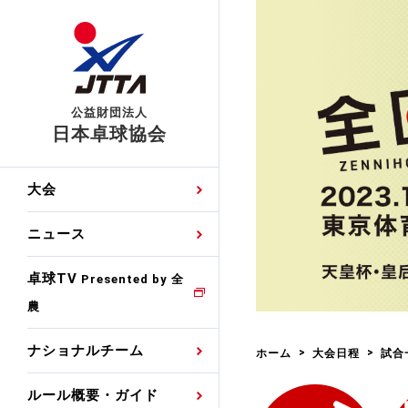
公益財団法人
日本卓球協会
日程
大会・試合
男子ナショナルチーム
卓球の基本的なルール
協会会員登録
卓球協会のミッション
国際交流届申込みフォ
大会
手・候補
公式記録
日本代表
競技規則
会長あいさつ
国際大会自主参加申請
ニュース
ゼッケンについて
女子ナショナルチーム
手・候補
特集
観戦ガイド
競技者育成事業
役員委員
競技ウエア広告申請
卓球TV
国内ランキング
Presented by 全
農
男子世界ランキング
TV・メディア情報
卓球用語集
審判
沿革・組織図
競技ウエアチーム名申
公式大会優勝記録
ナショナルチーム
ホーム
大会日程
試合
女子世界ランキング
お知らせ
スポーツ栄養カルタ
指導者
取り組み・活動
日本卓球ルールのお問
わせ
ルール概要・ガイド
各種選考基準