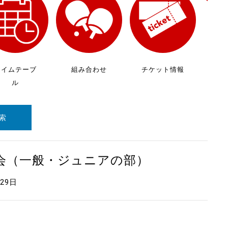
放
ケ
タイムテーブ
組み合わせ
チケット情報
ル
索
大会（一般・ジュニアの部）
月29日