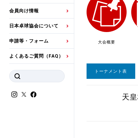
プレスリリース
公認資格者名簿
関連団体代表委員など
審判員ネームプレート
会員向け情報
強化スタッフ
申込
競技者(パスウェイ)・
公認品一覧
規程・お見舞い制度
日本卓球協会について
その他
公認メーカー一覧
ハンドブックデータ
申請等・フォーム
大会概要
委員会
事業計画・事業報告
よくあるご質問（FAQ）
財務諸表等
指導者養成委員会
トーナメント表
JTTAスポーツ団体ガ
競技者育成委員会
ンスコード
スポーツ医・科学委
天皇
理事会報告
アンチ・ドーピング
スポーツ振興くじ助成
会
等
加盟団体一覧