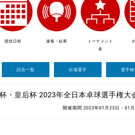
制作
審判
競技日程
速報・結果
トーナメント
表
試合一覧
出場選手
選手検
バナ
員会
杯・皇后杯 2023年全日本卓球選手権
委員
開催期間 2023年01月23日 - 01
事業