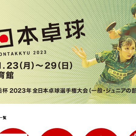
選
ーム
選
請
一覧
い合