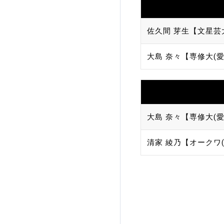
佐久間 芽生【文星芸
大島 奈々【専修大(愛
大島 奈々【専修大(愛
清家 綾乃【オークワ