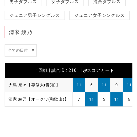
男子ダブルス
女子ダブルス
混合ダブルス
ジュニア男子シングルス
ジュニア女子シングルス
清家 綾乃
1回戦 | 試合ID : 2101 |
スコアカード
大島 奈々【専修大(愛知)】
11
5
11
9
11
清家 綾乃【オークワ(和歌山)】
7
11
5
11
6