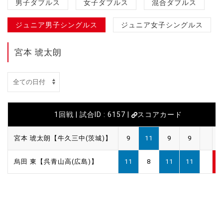
男子ダブルス
女子ダブルス
混合ダブルス
ジュニア男子シングルス
ジュニア女子シングルス
宮本 琥太朗
1回戦 | 試合ID : 6157 |
スコアカード
宮本 琥太朗【牛久三中(茨城)】
9
11
9
9
1
烏田 東【呉青山高(広島)】
11
8
11
11
3