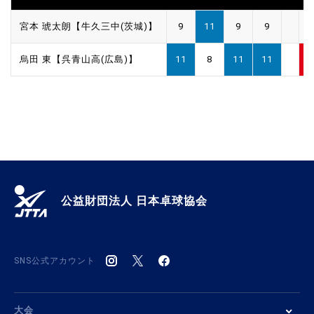
宮本 琥太朗【牛久三中(茨城)】
9
11
9
9
1
烏田 東【呉青山高(広島)】
11
8
11
11
3
公益財団法人 日本卓球協会
SNS公式アカウント
大会