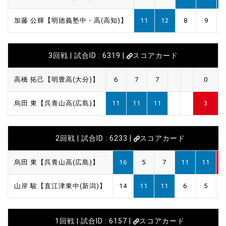
加藤 公輝【明徳義塾中・高(高知)】
11
12
8
9
3回戦 | 試合ID : 6319 |
スコアカード
高橋 拓己【明豊高(大分)】
6
7
7
0
烏田 東【呉青山高(広島)】
11
11
11
3
2回戦 | 試合ID : 6233 |
スコアカード
烏田 東【呉青山高(広島)】
16
5
7
11
11
山岸 駿【直江津東中(新潟)】
14
11
11
6
5
1回戦 | 試合ID : 6157 |
スコアカード