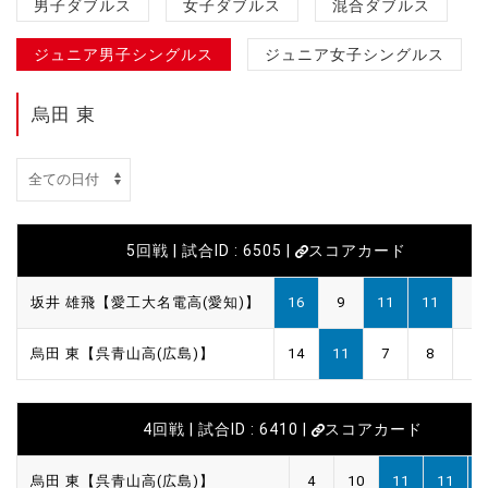
男子ダブルス
女子ダブルス
混合ダブルス
ジュニア男子シングルス
ジュニア女子シングルス
烏田 東
5回戦 | 試合ID : 6505 |
スコアカード
坂井 雄飛【愛工大名電高(愛知)】
16
9
11
11
烏田 東【呉青山高(広島)】
14
11
7
8
4回戦 | 試合ID : 6410 |
スコアカード
烏田 東【呉青山高(広島)】
4
10
11
11