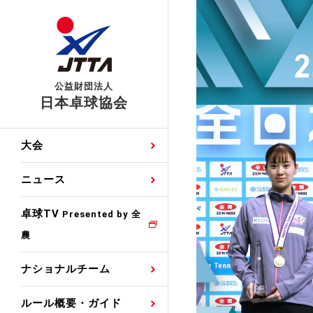
公益財団法人
日本卓球協会
日程
大会・試合
男子ナショナルチーム
卓球の基本的なルール
協会会員登録
卓球協会のミッション
国際交流届申込みフォ
大会
手・候補
公式記録
日本代表
競技規則
会長あいさつ
国際大会自主参加申請
ニュース
ゼッケンについて
女子ナショナルチーム
手・候補
特集
観戦ガイド
競技者育成事業
役員委員
競技ウエア広告申請
卓球TV
国内ランキング
Presented by 全
農
男子世界ランキング
TV・メディア情報
卓球用語集
審判
沿革・組織図
競技ウエアチーム名申
公式大会優勝記録
ナショナルチーム
女子世界ランキング
お知らせ
スポーツ栄養カルタ
指導者
取り組み・活動
日本卓球ルールのお問
わせ
ルール概要・ガイド
各種選考基準