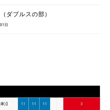
会（ダブルスの部）
月01日
庫)】
11
11
11
3