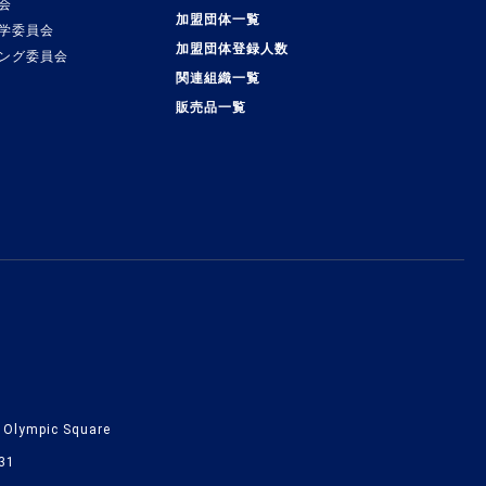
会
加盟団体一覧
学委員会
加盟団体登録人数
ング委員会
関連組織一覧
販売品一覧
lympic Square
31