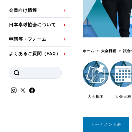
プレスリリース
公認資格者名簿
関連団体代表委員など
審判員ネームプレート
会員向け情報
強化スタッフ
申込
競技者(パスウェイ)・
公認品一覧
規程・お見舞い制度
日本卓球協会について
その他
公認メーカー一覧
ハンドブックデータ
申請等・フォーム
委員会
事業計画・事業報告
ホーム
大会日程
試合
よくあるご質問（FAQ）
財務諸表等
指導者養成委員会
JTTAスポーツ団体ガ
競技者育成委員会
ンスコード
スポーツ医・科学委
理事会報告
大会概要
大会日程
アンチ・ドーピング
スポーツ振興くじ助成
会
等
トーナメント表
加盟団体一覧