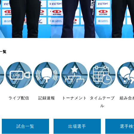
制作
審判
一覧
バナ
員会
ライブ配信
記録速報
トーナメント
タイムテーブ
組み合
委員
ル
事業
試合一覧
出場選手
選手検