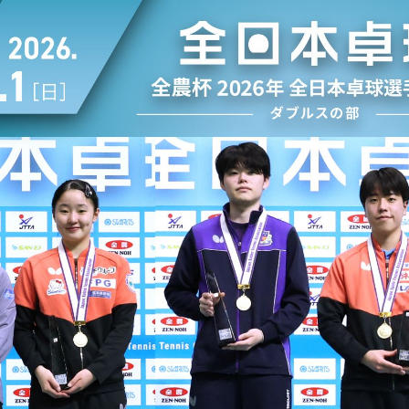
選
ーム
選
請
い合