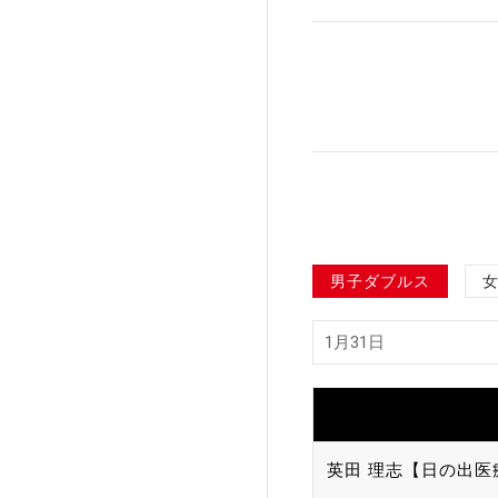
加盟団体登録人数
関連組織一覧
販売品一覧
男子ダブルス
英田 理志【日の出医