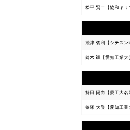
松平 賢二【協和キリ
淺津 碧利【シチズン
鈴木 颯【愛知工業大(
持田 陽向【愛工大名
篠塚 大登【愛知工業