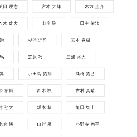
英田 理志
宮本 大輝
木方 圭介
々木 雄大
山岸 駿
田中 佑汰
政崇
杉浦 涼雅
宮本 春樹
崚馬
芝原 巧
三浦 裕大
 翼
小田島 拓翔
髙橋 拓己
松 祐輔
鈴木 颯
吉村 真晴
村 翔太
坂本 椋
亀田 智士
米倉 勝
山岸 馨
小野寺 翔平