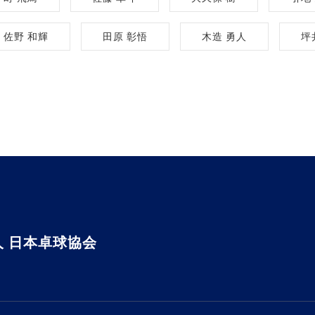
佐野 和輝
田原 彰悟
木造 勇人
坪
 日本卓球協会