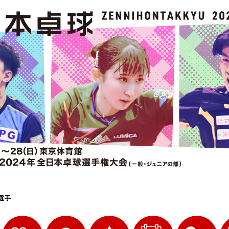
選
ーム
選
請
選手
い合