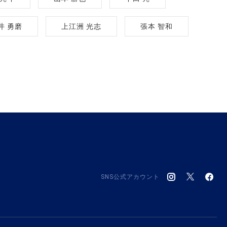
井 勇磨
上江洲 光志
張本 智和
SNS公式アカウント