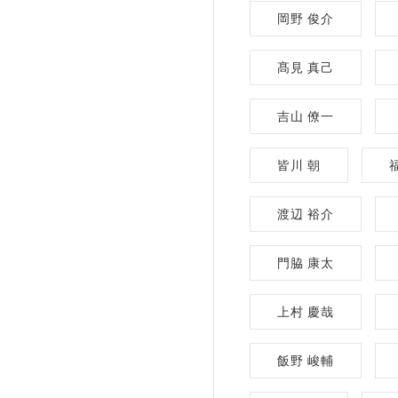
岡野 俊介
髙見 真己
吉山 僚一
皆川 朝
渡辺 裕介
門脇 康太
上村 慶哉
飯野 峻輔