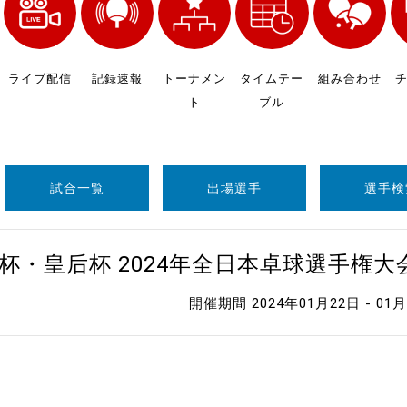
制作
審判
ライブ配信
記録速報
トーナメン
タイムテー
組み合わせ
ト
ブル
試合一覧
出場選手
選手検
バナ
杯・皇后杯 2024年全日本卓球選手権
員会
開催期間 2024年01月22日 - 01
委員
事業