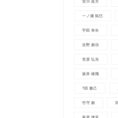
宮川 昌大
一ノ瀬 拓巳
宇田 幸矢
吉野 彪功
笠原 弘光
坂井 雄飛
?田 雅己
竹守 彪
萩原 啓至