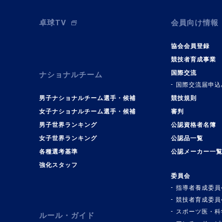
卓球TV
会員向け情報
協会会員登録
競技者育成事業
国際交流
ナショナルチーム
国際交流届申込
男子ナショナルチーム選手・候補
競技規則
女子ナショナルチーム選手・候補
審判
男子世界ランキング
公認資格者名簿
女子世界ランキング
公認品一覧
各種選考基準
公認メーカー一
強化スタッフ
委員会
指導者養成委員
競技者育成委員
スポーツ医・科
ルール・ガイド