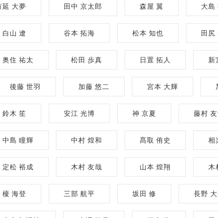
有延 大夢
田中 京太郎
森屋 翼
大島
白山 遼
谷本 拓海
松本 知也
田尻
奥住 祐太
松田 歩真
日置 拓人
新
後藤 世羽
加藤 悠二
宮本 大輝
鈴木 笙
安江 光博
神 京夏
藤村 
中島 瞳輝
中村 煌和
髙取 侑史
相
定松 裕成
木村 友哉
山本 煌翔
木
榎 海登
三部 航平
坂田 修
長野 