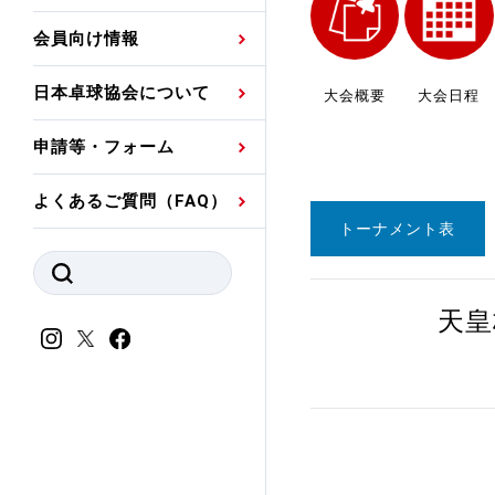
プレスリリース
公認資格者名簿
関連団体代表委員など
審判員ネームプレート
会員向け情報
強化スタッフ
申込
競技者(パスウェイ)・
公認品一覧
規程・お見舞い制度
日本卓球協会について
大会概要
大会日程
その他
公認メーカー一覧
ハンドブックデータ
申請等・フォーム
委員会
事業計画・事業報告
よくあるご質問（FAQ）
財務諸表等
指導者養成委員会
トーナメント表
JTTAスポーツ団体ガ
競技者育成委員会
ンスコード
天皇
スポーツ医・科学委
理事会報告
アンチ・ドーピング
スポーツ振興くじ助成
会
等
加盟団体一覧