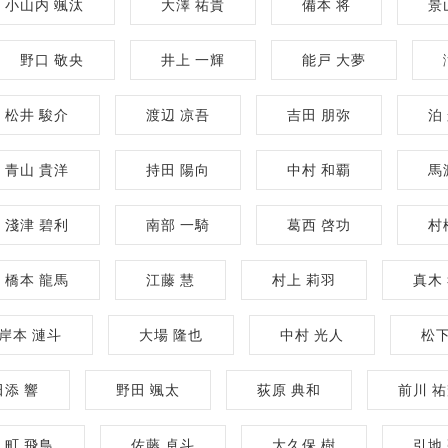
小山内 颯汰
大澤 祐貴
備本 将
景
野口 敬央
井上 一輝
能戸 大夢
松井 駿介
渡辺 凉吾
吉田 朋弥
泊
青山 貴洋
持田 陽向
中村 和覇
馬
淺津 碧利
南部 一騎
葛西 啓功
村
橋本 龍馬
江藤 慧
村上 莉羽
真木
岸本 漣斗
大場 隆也
中村 光人
松下
田添 響
野田 颯太
荻原 典和
前川 
町 飛鳥
佐藤 卓斗
大久保 樹
引地