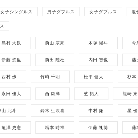
女子シングルス
男子ダブルス
女子ダブルス
混
ス
島村 大観
前山 宗亮
木塚 陽斗
今
伊藤 悠里
前出 陸杜
内田 智也
藤
西村 歩
竹﨑 千明
松平 健太
杉本
永田 佳大
西 康洋
芝 拓人
龍崎 
郡山 北斗
鈴木 生吹喜
中村 廉
星 
亀澤 史憲
増本 時祥
伊藤 礼博
藤