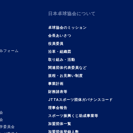
日本卓球協会について
卓球協会のミッション
会長あいさつ
役員委員
みフォーム
沿革・組織図
取り組み・活動
関連団体代表委員など
規程・お見舞い制度
事業計画
覧
財務諸表等
JTTAスポーツ団体ガバナンスコード
理事会報告
会
スポーツ振興くじ助成事業等
会
加盟団体一覧
学委員会
加盟団体登録人数