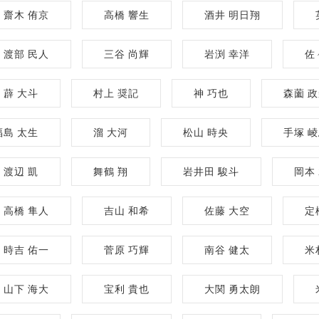
齋木 侑京
高橋 響生
酒井 明日翔
渡部 民人
三谷 尚輝
岩渕 幸洋
佐
薜 大斗
村上 奨記
神 巧也
森薗 
福島 太生
溜 大河
松山 時央
手塚 
渡辺 凱
舞鶴 翔
岩井田 駿斗
岡本
高橋 隼人
吉山 和希
佐藤 大空
定
時吉 佑一
菅原 巧輝
南谷 健太
米
山下 海大
宝利 貴也
大関 勇太朗