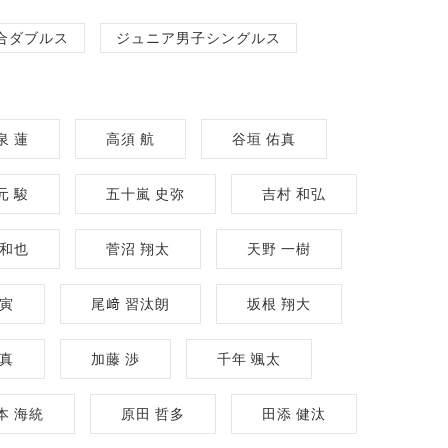
合ダブルス
ジュニア男子シングルス
泉 蓮
高須 航
谷垣 佑真
元 駿
五十嵐 史弥
吉村 和弘
 和也
菅沼 翔太
天野 一樹
東寅
尾﨑 習汰朗
坂根 翔大
優真
加藤 渉
千年 颯太
本 海統
原田 哲多
田添 健汰