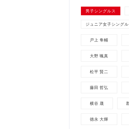
加盟団体登録人数
男子シングルス
ジュニア女子シングル
関連組織一覧
販売品一覧
戸上 隼輔
大野 颯真
松平 賢二
藤田 哲弘
横谷 晟
德永 大輝