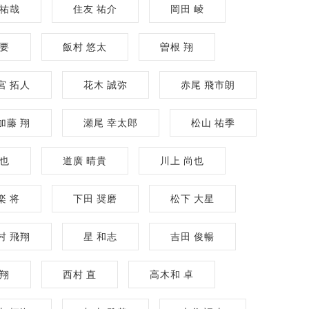
 祐哉
住友 祐介
岡田 崚
 要
飯村 悠太
曽根 翔
宮 拓人
花木 誠弥
赤尾 飛市朗
加藤 翔
瀬尾 幸太郎
松山 祐季
友也
道廣 晴貴
川上 尚也
楽 将
下田 奨磨
松下 大星
村 飛翔
星 和志
吉田 俊暢
大翔
西村 直
高木和 卓