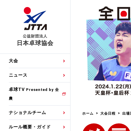
公益財団法人
日本卓球協会
日程
大会・試合
男子ナショナルチーム
卓球の基本的なルール
協会会員登録
卓球協会のミッション
国際交流届申込みフォ
大会
手・候補
公式記録
日本代表
競技規則
会長あいさつ
国際大会自主参加申請
ニュース
ゼッケンについて
女子ナショナルチーム
手・候補
特集
観戦ガイド
競技者育成事業
役員委員
競技ウエア広告申請
卓球TV
国内ランキング
Presented by 全
農
男子世界ランキング
TV・メディア情報
卓球用語集
審判
沿革・組織図
競技ウエアチーム名申
公式大会優勝記録
ナショナルチーム
ホーム
大会日程
出場
女子世界ランキング
お知らせ
スポーツ栄養カルタ
指導者
取り組み・活動
日本卓球ルールのお問
わせ
ルール概要・ガイド
各種選考基準