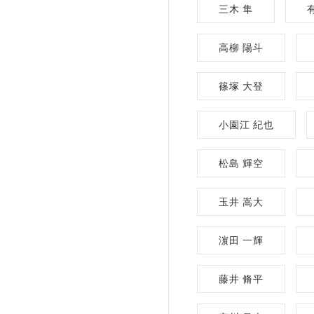
三木 隼
高柳 陽斗
篠塚 大登
小園江 紀也
松島 輝空
玉井 嵩大
濵田 一輝
藤井 脩平