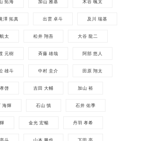
山 拓海
加山 雅基
木谷 颯太
滝澤 拓真
出雲 卓斗
及川 瑞基
 航太
松井 翔吾
大谷 龍二
渡 元樹
斉藤 雄哉
阿部 悠人
松 雄斗
中村 圭介
田原 翔太
 孝啓
吉田 大輔
加山 裕
 海輝
石山 慎
石井 佑季
祐輝
金光 宏暢
丹羽 孝希
 亮斗
山本 勝也
下田 亮