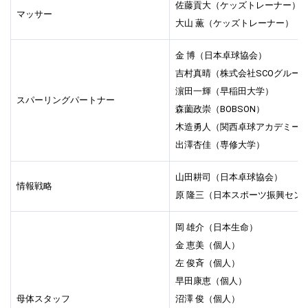
佐藤貢大（ケッズトレーナー）
マッサー
大山 薫（ケッズトレーナー）
金 博（日本卓球協会）
吉村真晴（株式会社SCOグルー
濵田一輝（早稲田大学）
スパーリングパートナー
森薗政崇（BOBSON）
木造勇人（関西卓球アカデミー
出澤杏佳（専修大学）
山田耕司（日本卓球協会）
情報戦略
原 隆三（日本スポーツ振興セン
岡 雄介（日本生命）
金 恵美（個人）
左 俊斉（個人）
早田康恵（個人）
母体スタッフ
沼澤 俊（個人）